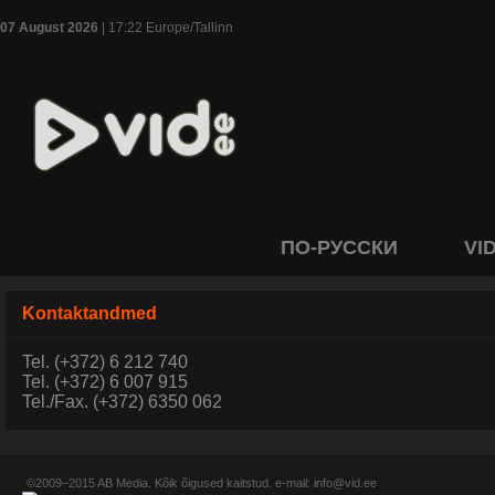
07 August 2026
| 17:22 Europe/Tallinn
ПО-РУССКИ
VI
Kontaktandmed
Tel. (+372) 6 212 740
Tel. (+372) 6 007 915
Tel./Fax. (+372) 6350 062
©2009–2015
AB Media
. Kõik õigused kaitstud. e-mail:
info@vid.ee