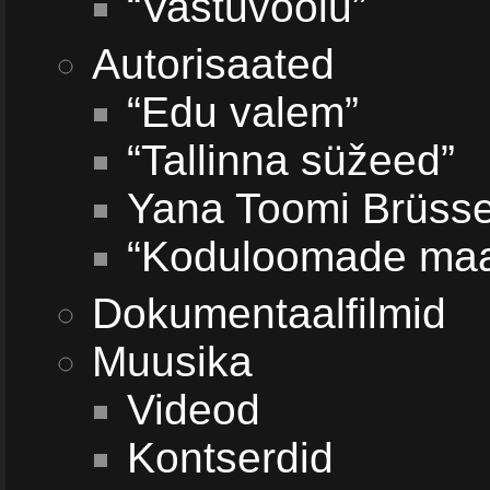
“Vastuvoolu”
Autorisaated
“Edu valem”
“Tallinna süžeed”
Yana Toomi Brüsse
“Koduloomade maa
Dokumentaalfilmid
Muusika
Videod
Kontserdid