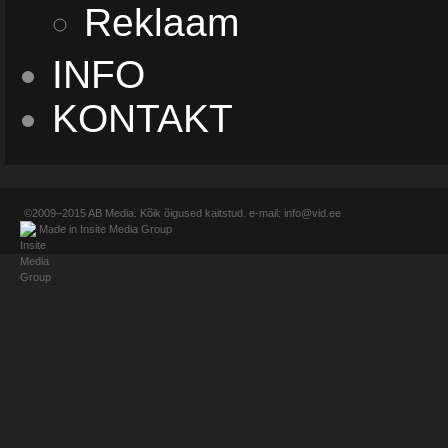
Reklaam
INFO
KONTAKT
©2009–2015
AB Media
. Kõik õigused kaitstud. e-mail:
info@vid.ee
Made in
Insite Media Group