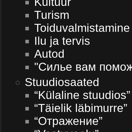
Kultuur
Turism
Toiduvalmistamine
Ilu ja tervis
Autod
"Силье вам помож
Stuudiosaated
“Külaline stuudios”
“Täielik läbimurre”
“Отражение”