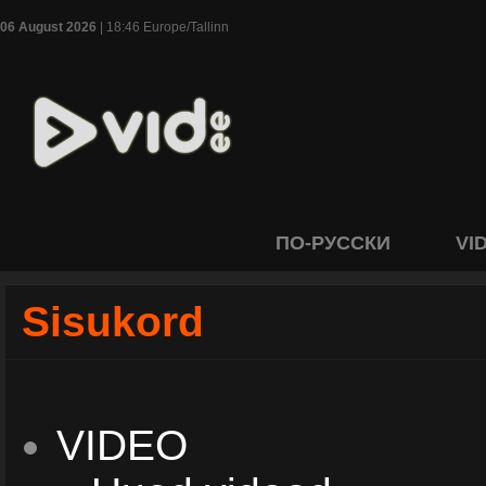
06 August 2026
| 18:46 Europe/Tallinn
ПО-РУССКИ
VI
Sisukord
VIDEO