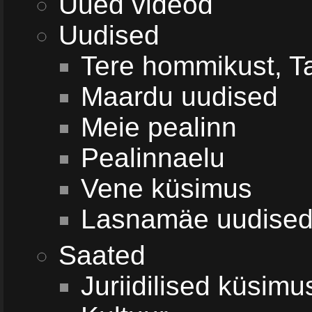
Uued videod
Uudised
Tere hommikust, Ta
Maardu uudised
Meie pealinn
Pealinnaelu
Vene küsimus
Lasnamäe uudise
Saated
Juriidilised küsim