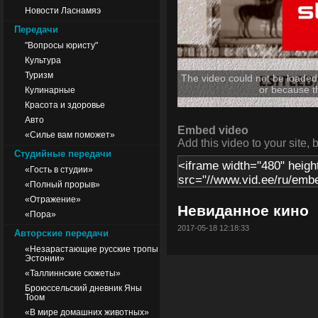
Новости Ласнамяэ
Передачи
"Вопросы юристу"
Культура
Туризм
The video could not be loaded,
or because t
Кулинарные
Красота и здоровье
Авто
Embed video
«Силье вам поможет»
Add this video to your site, 
Студийные передачи
«Гость в студии»
«Полный прорыв»
«Отражение»
Невиданное кино
«Пора»
2017-05-18 12:18:33
Авторские передачи
«Незарастающие русские тропы
Эстонии»
«Таллиннские сюжеты»
Броюссельский дневник Яны
Тоом
«В мире домашних животных»