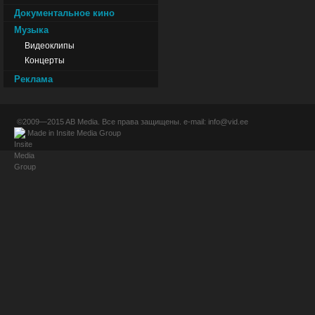
Документальное кино
Музыка
Видеоклипы
Концерты
Реклама
©2009—2015
AB Media
. Все права защищены. e-mail:
info@vid.ee
Made in
Insite Media Group