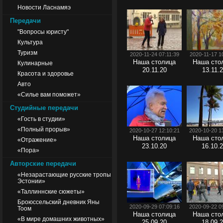
Новости Ласнамяэ
Передачи
"Вопросы юристу"
Культура
Туризм
2020-11-24 07:11:39
2020-11-17 1
Наша столица
Наша сто
Кулинарные
20.11.20
13.11.
Красота и здоровье
Авто
«Силье вам поможет»
Студийные передачи
«Гость в студии»
«Полный прорыв»
2020-10-27 12:10:21
2020-10-20 1
Наша столица
Наша сто
«Отражение»
23.10.20
16.10.
«Пора»
Авторские передачи
«Незарастающие русские тропы
Эстонии»
«Таллиннские сюжеты»
Броюссельский дневник Яны
2020-09-29 07:09:16
2020-09-22 0
Тоом
Наша столица
Наша сто
«В мире домашних животных»
25.09.20
18.09.