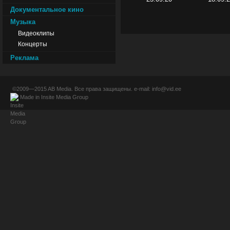
Документальное кино
Музыка
Видеоклипы
Концерты
Реклама
©2009—2015
AB Media
. Все права защищены. e-mail:
info@vid.ee
Made in
Insite Media Group