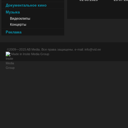
Документальное кино
Музыка
Видеоклипы
Концерты
Реклама
©2009—2015
AB Media
. Все права защищены. e-mail:
info@vid.ee
Made in
Insite Media Group