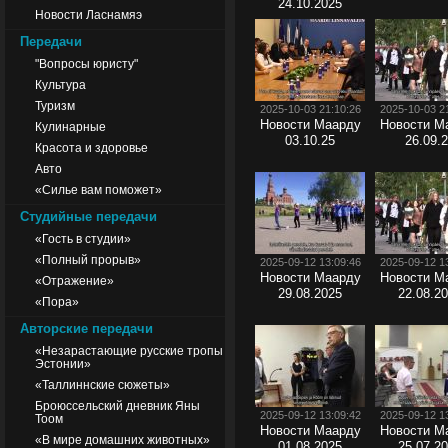
24.10.2025
Новости Ласнамяэ
Передачи
"Вопросы юристу"
Культура
Туризм
2025-10-03 21:10:26
2025-10-03 2
Новости Маарду
Новости М
Кулинарные
03.10.25
26.09.
Красота и здоровье
Авто
«Силье вам поможет»
Студийные передачи
«Гость в студии»
«Полный прорыв»
2025-09-12 13:09:46
2025-09-12 1
Новости Маарду
Новости М
«Отражение»
29.08.2025
22.08.2
«Пора»
Авторские передачи
«Незарастающие русские тропы
Эстонии»
«Таллиннские сюжеты»
Броюссельский дневник Яны
2025-09-12 13:09:42
2025-09-12 1
Тоом
Новости Маарду
Новости М
«В мире домашних животных»
01.08.2025
25.07.2