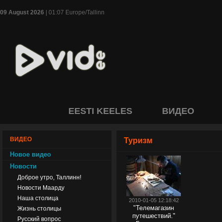
09 August 2026
| 01:07 Europe/Tallinn
EESTI KEELES
ВИДЕО
ВИДЕО
Туризм
Новое видео
Новости
Доброе утро, Таллинн!
Новости Маарду
Наша столица
2010-01-05 12:18:42
"Телемагазин
Жизнь столицы
путешествий."
Русский вопрос