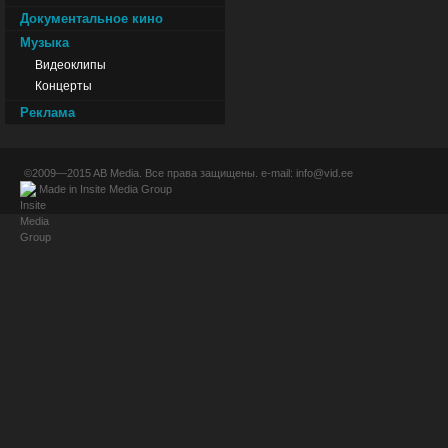
Документальное кино
Музыка
Видеоклипы
Концерты
Реклама
©2009—2015
AB Media
. Все права защищены. e-mail:
info@vid.ee
Made in
Insite Media Group