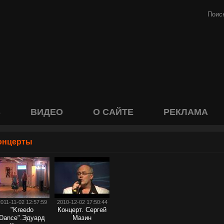
S
ВИДЕО
О САЙТЕ
РЕКЛАМА
онцерты
011-11-02 12:57:59
2010-12-02 17:50:44
"Kreedo
Концерт. Сергей
Danсe".Эдуард
Мазин