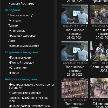
24.10.2025
время пер
Новости Ласнамяэ
Передачи
"Вопросы юристу"
Культура
Туризм
2024-03-21 21:03:19
2024-03-01 1
Таллиннские
Таллиннс
Кулинарные
сюжеты
сюжет
Красота и здоровье
21.03.2024
29.02.2
Авто
«Силье вам поможет»
Студийные передачи
«Гость в студии»
«Полный прорыв»
2023-11-03 19:11:56
2023-10-01 1
Таллиннские
Славянский
«Отражение»
сюжеты
2023
«Пора»
26.10.2023
Авторские передачи
«Незарастающие русские тропы
Эстонии»
«Таллиннские сюжеты»
Броюссельский дневник Яны
2023-07-20 15:07:07
2023-06-22 0
Тоом
Таллиннские
Tallinna s
«В мире домашних животных»
сюжеты
22.06.2