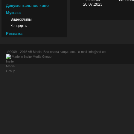
20.07.2023
Документальное кино
Музыка
Видеоклипы
Концерты
Реклама
©2009—2015
AB Media
. Все права защищены. e-mail:
info@vid.ee
Made in
Insite Media Group