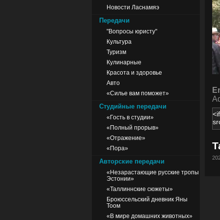
Новости Ласнамяэ
Передачи
"Вопросы юристу"
Культура
Туризм
Кулинарные
Красота и здоровье
Авто
E
«Силье вам поможет»
Ad
Студийные передачи
«Гость в студии»
«Полный прорыв»
«Отражение»
Т
«Пора»
202
Авторские передачи
«Незарастающие русские тропы
Эстонии»
«Таллиннские сюжеты»
Броюссельский дневник Яны
Тоом
«В мире домашних животных»