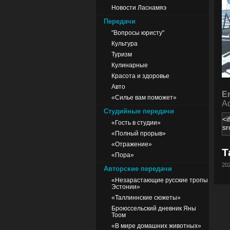
Новости Ласнамяэ
Передачи
"Вопросы юристу"
Культура
Туризм
Кулинарные
Красота и здоровье
Авто
E
«Силье вам поможет»
Ad
Студийные передачи
«Гость в студии»
«Полный прорыв»
«Отражение»
Т
«Пора»
202
Авторские передачи
«Незарастающие русские тропы
Эстонии»
«Таллиннские сюжеты»
Броюссельский дневник Яны
Тоом
«В мире домашних животных»