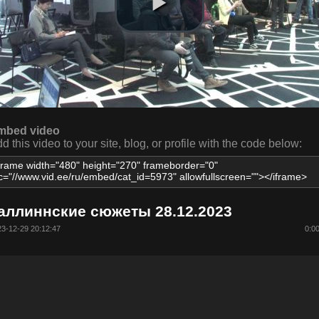
mbed video
d this video to your site, blog, or profile with the code below:
аллиннские сюжеты 28.12.2023
3-12-29 20:12:47
0:0