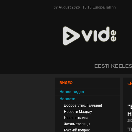
07 August 2026
| 15:15 Europe/Tallinn
EESTI KEELE
ВИДЕО
«
Новое видео
Новости
"
Доброе утро, Таллинн!
Новости Маарду
Н
Наша столица
201
Жизнь столицы
"
Русский вопрос