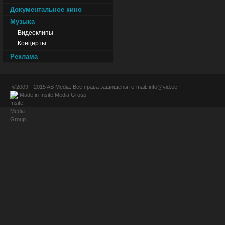
Документальное кино
Музыка
Видеоклипы
Концерты
Реклама
©2009—2015
AB Media
. Все права защищены. e-mail:
info@vid.ee
Made in
Insite Media Group