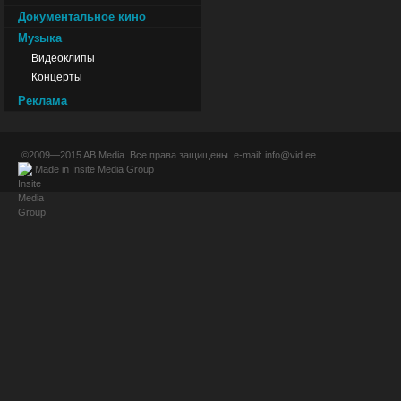
Документальное кино
Музыка
Видеоклипы
Концерты
Реклама
©2009—2015
AB Media
. Все права защищены. e-mail:
info@vid.ee
Made in
Insite Media Group