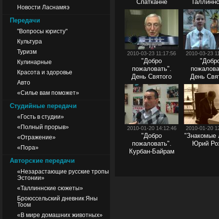
Спатканне
Таллиннс
Новости Ласнамяэ
армянск
общест
Передачи
"Вопросы юристу"
Культура
Туризм
2010-03-23 11:17:56
2010-03-23 1
"Добро
"Добр
Кулинарные
пожаловать".
пожалова
Красота и здоровье
День Святого
День Свя
Авто
Георгия
Никол
«Силье вам поможет»
Студийные передачи
«Гость в студии»
«Полный прорыв»
2010-01-20 14:12:46
2010-01-20 1
"Добро
"Знакомые 
«Отражение»
пожаловать".
Юрий Ро
«Пора»
Курбан-Байрам
Авторские передачи
«Незарастающие русские тропы
Эстонии»
«Таллиннские сюжеты»
Броюссельский дневник Яны
Тоом
«В мире домашних животных»