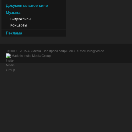
Документальное кино
Музыка
Видеоклипы
Концерты
Реклама
©2009—2015
AB Media
. Все права защищены. e-mail:
info@vid.ee
Made in
Insite Media Group