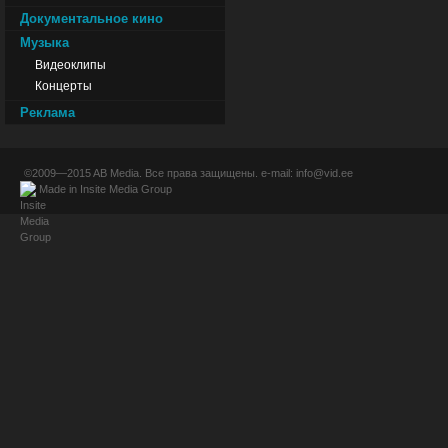
Документальное кино
Музыка
Видеоклипы
Концерты
Реклама
©2009—2015
AB Media
. Все права защищены. e-mail:
info@vid.ee
Made in
Insite Media Group