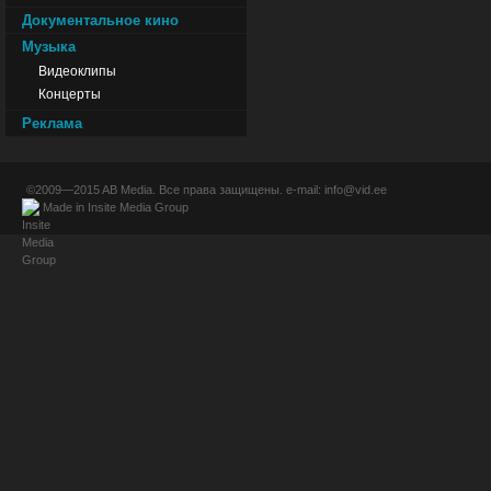
Документальное кино
Музыка
Видеоклипы
Концерты
Реклама
©2009—2015
AB Media
. Все права защищены. e-mail:
info@vid.ee
Made in
Insite Media Group