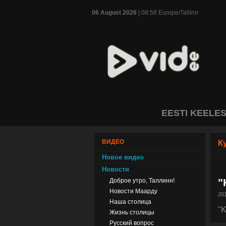
06 August 2026
| 08:58 Europe/Tallinn
EESTI KEELE
ВИДЕО
К
Новое видео
Новости
"
Доброе утро, Таллинн!
Новости Маарду
201
Наша столица
"K
Жизнь столицы
Русский вопрос