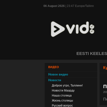
06 August 2026
| 23:47 Europe/Tallinn
EESTI KEELE
ВИДЕО
К
Новое видео
Новости
П
Доброе утро, Таллинн!
Новости Маарду
201
Наша столица
П
Жизнь столицы
Русский вопрос