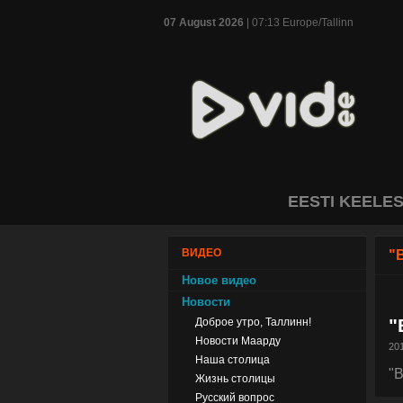
07 August 2026
| 07:13 Europe/Tallinn
EESTI KEELE
ВИДЕО
"
Новое видео
Новости
"
Доброе утро, Таллинн!
Новости Маарду
201
Наша столица
"
Жизнь столицы
Русский вопрос