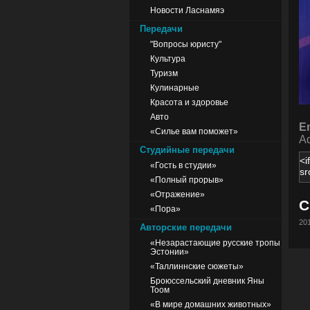
Новости Ласнамяэ
Передачи
"Вопросы юристу"
Культура
Туризм
Кулинарные
Красота и здоровье
Авто
E
«Силье вам поможет»
Ad
Студийные передачи
«Гость в студии»
«Полный прорыв»
«Отражение»
C
«Пора»
201
Авторские передачи
«Незарастающие русские тропы
Эстонии»
«Таллиннские сюжеты»
Броюссельский дневник Яны
Тоом
«В мире домашних животных»