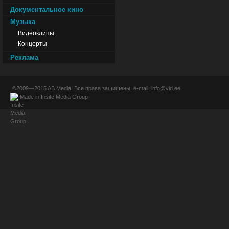
Документальное кино
Музыка
Видеоклипы
Концерты
Реклама
©2009—2015
AB Media
. Все права защищены. e-mail:
info@vid.ee
Made in
Insite Media Group