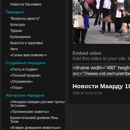
Новости Ласнамяэ
Передачи
"Вопросы юристу"
Культура
Туризм
Кулинарные
Красота и здоровье
Авто
Embed video
«Силье вам поможет»
Add this video to your site, 
Студийные передачи
«Гость в студии»
«Полный прорыв»
«Отражение»
Новости Маарду 18
«Пора»
2025-07-23 20:07:26
Авторские передачи
«Незарастающие русские тропы
Эстонии»
«Таллиннские сюжеты»
Броюссельский дневник Яны
Тоом
«В мире домашних животных»