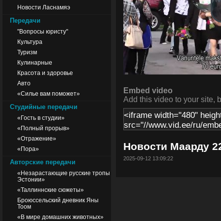
Новости Ласнамяэ
Передачи
"Вопросы юристу"
Культура
Туризм
Кулинарные
Красота и здоровье
Авто
Embed video
«Силье вам поможет»
Add this video to your site, 
Студийные передачи
«Гость в студии»
«Полный прорыв»
«Отражение»
Новости Маарду 22
«Пора»
2025-09-12 13:09:22
Авторские передачи
«Незарастающие русские тропы
Эстонии»
«Таллиннские сюжеты»
Броюссельский дневник Яны
Тоом
«В мире домашних животных»