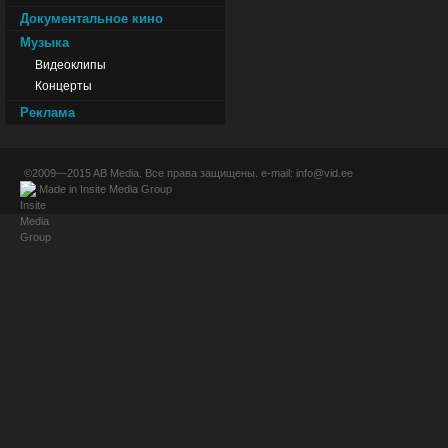
Документальное кино
Музыка
Видеоклипы
Концерты
Реклама
©2009—2015
AB Media
. Все права защищены. e-mail:
info@vid.ee
Made in
Insite Media Group