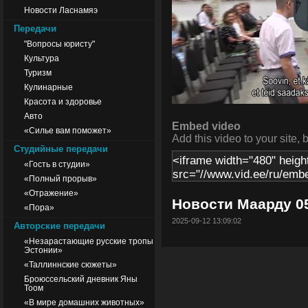
Новости Ласнамяэ
Передачи
"Вопросы юристу"
Культура
Туризм
Кулинарные
Красота и здоровье
Авто
Embed video
«Силье вам поможет»
Add this video to your site, 
Студийные передачи
«Гость в студии»
«Полный прорыв»
«Отражение»
Новости Маарду 05
«Пора»
2025-09-12 13:09:02
Авторские передачи
«Незарастающие русские тропы
Эстонии»
«Таллиннские сюжеты»
Броюссельский дневник Яны
Тоом
«В мире домашних животных»