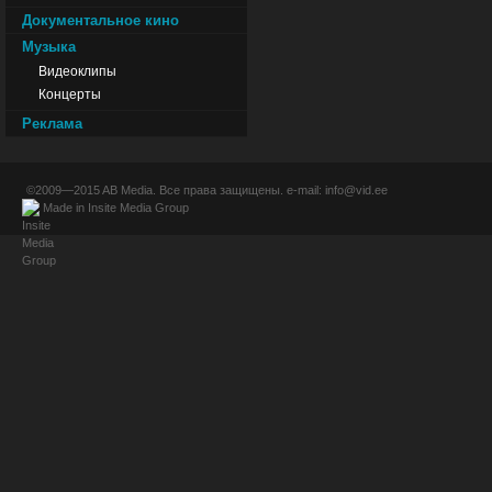
Документальное кино
Музыка
Видеоклипы
Концерты
Реклама
©2009—2015
AB Media
. Все права защищены. e-mail:
info@vid.ee
Made in
Insite Media Group