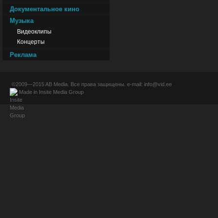
Документальное кино
Музыка
Видеоклипы
Концерты
Реклама
©2009—2015
AB Media
. Все права защищены. e-mail:
info@vid.ee
Made in
Insite Media Group