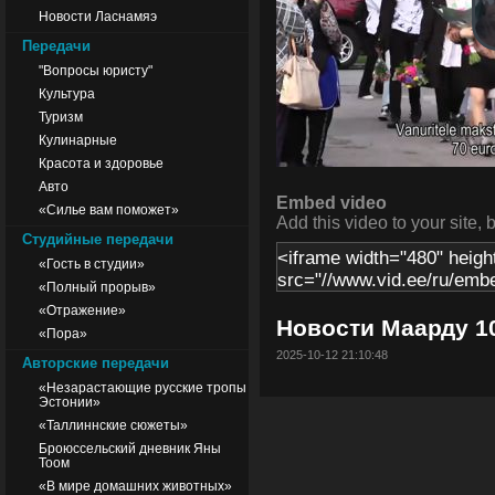
Новости Ласнамяэ
Передачи
"Вопросы юристу"
Культура
Туризм
Кулинарные
Красота и здоровье
Авто
Embed video
«Силье вам поможет»
Add this video to your site, 
Студийные передачи
«Гость в студии»
«Полный прорыв»
«Отражение»
Новости Маарду 10
«Пора»
2025-10-12 21:10:48
Авторские передачи
«Незарастающие русские тропы
Эстонии»
«Таллиннские сюжеты»
Броюссельский дневник Яны
Тоом
«В мире домашних животных»