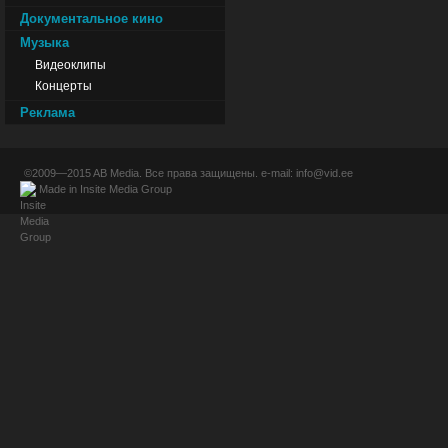
Документальное кино
Музыка
Видеоклипы
Концерты
Реклама
©2009—2015
AB Media
. Все права защищены. e-mail:
info@vid.ee
Made in
Insite Media Group