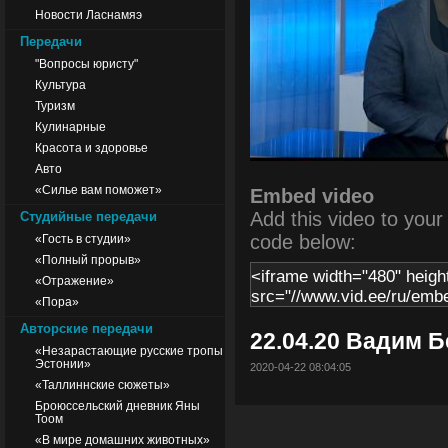
Новости Ласнамяэ
Передачи
"Вопросы юристу"
Культура
Туризм
Кулинарные
Красота и здоровье
Авто
«Силье вам поможет»
Embed video
Add this video to your s
Студийные передачи
code below:
«Гость в студии»
«Полный прорыв»
«Отражение»
«Пора»
Авторские передачи
22.04.20 Вадим 
«Незарастающие русские тропы
Эстонии»
2020-04-22 08:04:05
«Таллиннские сюжеты»
Броюссельский дневник Яны
Тоом
«В мире домашних животных»