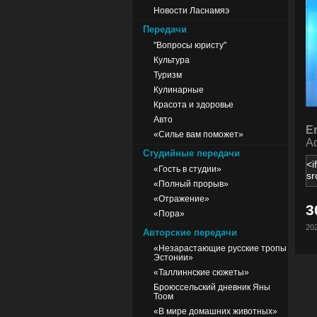
Новости Ласнамяэ
Передачи
"Вопросы юристу"
Культура
Туризм
Кулинарные
Красота и здоровье
Авто
E
«Силье вам поможет»
Ad
Студийные передачи
«Гость в студии»
«Полный прорыв»
«Отражение»
3
«Пора»
202
Авторские передачи
«Незарастающие русские тропы
Эстонии»
«Таллиннские сюжеты»
Броюссельский дневник Яны
Тоом
«В мире домашних животных»