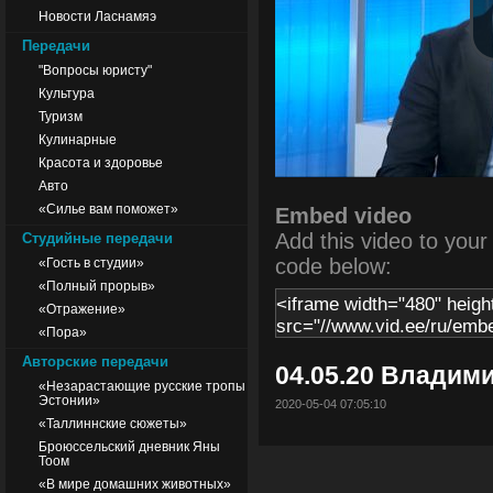
Новости Ласнамяэ
Передачи
"Вопросы юристу"
Культура
Туризм
Кулинарные
Красота и здоровье
Авто
«Силье вам поможет»
Embed video
Add this video to your s
Студийные передачи
code below:
«Гость в студии»
«Полный прорыв»
«Отражение»
«Пора»
Авторские передачи
04.05.20 Владим
«Незарастающие русские тропы
Эстонии»
2020-05-04 07:05:10
«Таллиннские сюжеты»
Броюссельский дневник Яны
Тоом
«В мире домашних животных»