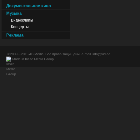
Документальное кино
Музыка
Видеоклипы
Концерты
Реклама
©2009—2015
AB Media
. Все права защищены. e-mail:
info@vid.ee
Made in
Insite Media Group