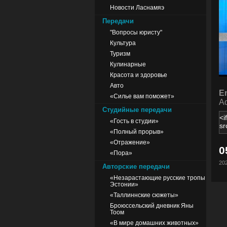
Новости Ласнамяэ
Передачи
"Вопросы юристу"
Культура
Туризм
Кулинарные
Красота и здоровье
Авто
E
«Силье вам поможет»
Ad
Студийные передачи
«Гость в студии»
«Полный прорыв»
«Отражение»
0
«Пора»
202
Авторские передачи
«Незарастающие русские тропы
Эстонии»
«Таллиннские сюжеты»
Броюссельский дневник Яны
Тоом
«В мире домашних животных»