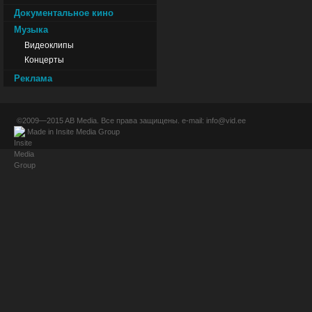
Документальное кино
Музыка
Видеоклипы
Концерты
Реклама
©2009—2015
AB Media
. Все права защищены. e-mail:
info@vid.ee
Made in
Insite Media Group