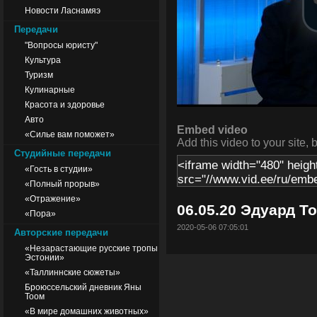
Новости Ласнамяэ
Передачи
"Вопросы юристу"
Культура
Туризм
Кулинарные
Красота и здоровье
Авто
Embed video
«Силье вам поможет»
Add this video to your site, 
Студийные передачи
«Гость в студии»
«Полный прорыв»
«Отражение»
06.05.20 Эдуард Т
«Пора»
2020-05-06 07:05:01
Авторские передачи
«Незарастающие русские тропы
Эстонии»
«Таллиннские сюжеты»
Броюссельский дневник Яны
Тоом
«В мире домашних животных»