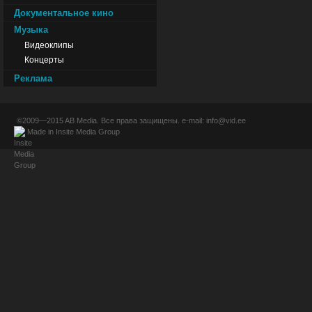
Документальное кино
Музыка
Видеоклипы
Концерты
Реклама
©2009—2015
AB Media
. Все права защищены. e-mail:
info@vid.ee
Made in
Insite Media Group