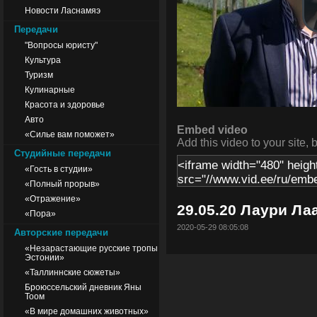
Новости Ласнамяэ
Передачи
"Вопросы юристу"
Культура
Туризм
Кулинарные
Красота и здоровье
Авто
Embed video
«Силье вам поможет»
Add this video to your site, 
Студийные передачи
«Гость в студии»
«Полный прорыв»
«Отражение»
29.05.20 Лаури Ла
«Пора»
2020-05-29 08:05:08
Авторские передачи
«Незарастающие русские тропы
Эстонии»
«Таллиннские сюжеты»
Броюссельский дневник Яны
Тоом
«В мире домашних животных»