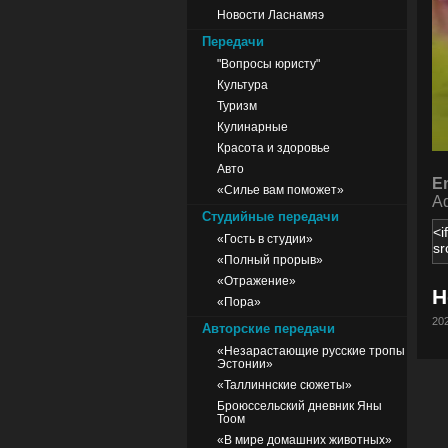
Новости Ласнамяэ
Передачи
"Вопросы юристу"
Культура
Туризм
Кулинарные
Красота и здоровье
Авто
E
«Силье вам поможет»
Ad
Студийные передачи
«Гость в студии»
«Полный прорыв»
«Отражение»
Н
«Пора»
202
Авторские передачи
«Незарастающие русские тропы
Эстонии»
«Таллиннские сюжеты»
Броюссельский дневник Яны
Тоом
«В мире домашних животных»