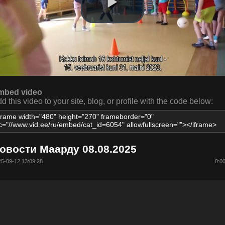
mbed video
d this video to your site, blog, or profile with the code below:
овости Маарду 08.08.2025
5-09-12 13:09:28
0:0