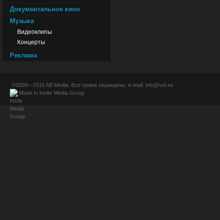
Документальное кино
Музыка
Видеоклипы
Концерты
Реклама
©2009—2015
AB Media
. Все права защищены. e-mail:
info@vid.ee
Made in
Insite Media Group