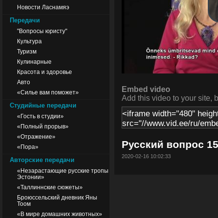
Новости Ласнамяэ
Передачи
"Вопросы юристу"
Культура
Туризм
Кулинарные
Красота и здоровье
Авто
Embed video
«Силье вам поможет»
Add this video to your site, 
Студийные передачи
«Гость в студии»
«Полный прорыв»
«Отражение»
Русский вопрос 15
«Пора»
2020-02-16 10:02:33
Авторские передачи
«Незарастающие русские тропы
Эстонии»
«Таллиннские сюжеты»
Броюссельский дневник Яны
Тоом
«В мире домашних животных»