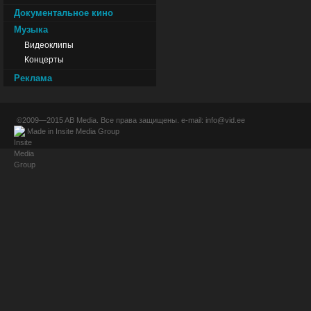
Документальное кино
Музыка
Видеоклипы
Концерты
Реклама
©2009—2015
AB Media
. Все права защищены. e-mail:
info@vid.ee
Made in
Insite Media Group