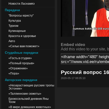
Новости Ласнамяэ
Передачи
"Вопросы юристу"
Культура
Туризм
Кулинарные
Красота и здоровье
Авто
Embed video
«Силье вам поможет»
Add this video to your site, 
Студийные передачи
«Гость в студии»
«Полный прорыв»
«Отражение»
Русский вопрос 16
«Пора»
2020-05-17 08:05:10
Авторские передачи
«Незарастающие русские тропы
Эстонии»
«Таллиннские сюжеты»
Броюссельский дневник Яны
Тоом
«В мире домашних животных»