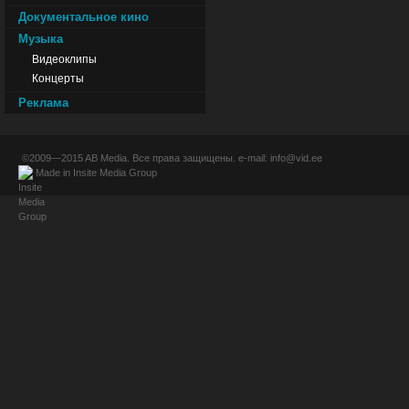
Документальное кино
Музыка
Видеоклипы
Концерты
Реклама
©2009—2015
AB Media
. Все права защищены. e-mail:
info@vid.ee
Made in
Insite Media Group