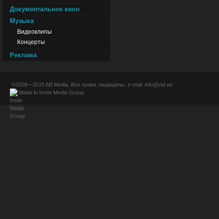
Документальное кино
Музыка
Видеоклипы
Концерты
Реклама
©2009—2015
AB Media
. Все права защищены. e-mail:
info@vid.ee
Made in
Insite Media Group