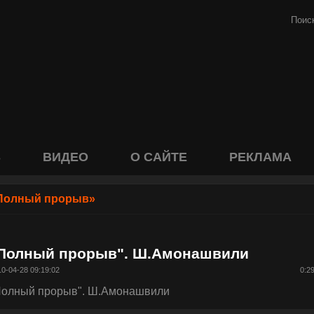
S
ВИДЕО
О САЙТЕ
РЕКЛАМА
Полный прорыв»
Полный прорыв". Ш.Амонашвили
0-04-28 09:19:02
0:2
Полный прорыв". Ш.Амонашвили