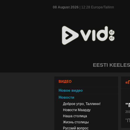
08 August 2026
| 12:28 Europe/Tallinn
EESTI KEELE
ВИДЕО
«
Новое видео
Новости
"
Доброе утро, Таллинн!
Новости Маарду
201
Наша столица
"
Жизнь столицы
Русский вопрос