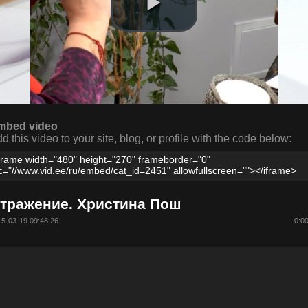
mbed video
d this video to your site, blog, or profile with the code below:
тражение. Христина Пош
5-03-19 09:48:26
0:0