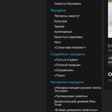
Новости Ласнамяэ
Передачи
"Вопросы юристу"
Культура
Туризм
Кулинарные
Красота и здоровье
Авто
E
«Силье вам поможет»
Ad
Студийные передачи
«Гость в студии»
«Полный прорыв»
«Отражение»
О
«Пора»
201
Авторские передачи
«Незарастающие русские тропы
Эстонии»
«Таллиннские сюжеты»
Броюссельский дневник Яны
Тоом
«В мире домашних животных»