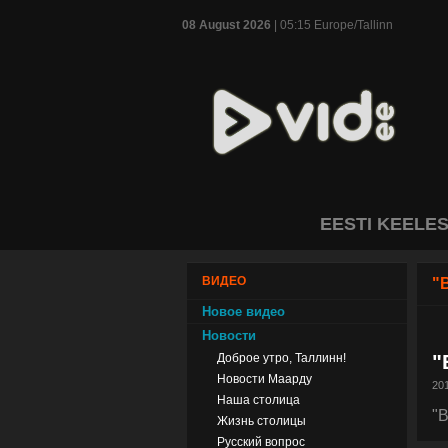
08 August 2026
| 05:15 Europe/Tallinn
EESTI KEELE
ВИДЕО
"
Новое видео
Новости
"
Доброе утро, Таллинн!
Новости Маарду
201
Наша столица
"
Жизнь столицы
Русский вопрос