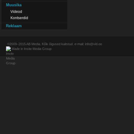
Muusika
Videod
Kontserdid
Reklaam
©2009–2015
AB Media
. Kõik õigused kaitstud. e-mail:
info@vid.ee
Made in
Insite Media Group