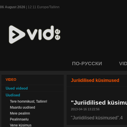
06 August 2026
| 12:11 Europe/Tallinn
ПО-РУССКИ
VI
VIDEO
Juriidilised küsimused
Uued videod
Uudised
"Juriidilised küsim
Tere hommikust, Tallinn!
Maardu uudised
2013-04-16 13:22:56
Meie pealinn
"Juriidilised küsimused".4
Pealinnaelu
Vene küsimus