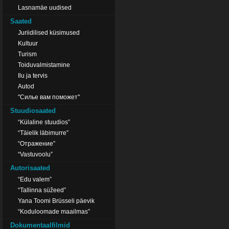
Lasnamäe uudised
Saated
Juriidilised küsimused
Kultuur
Turism
Toiduvalmistamine
Ilu ja tervis
Autod
"Силье вам поможет"
Stuudiosaated
“Külaline stuudios”
“Täielik läbimurre”
“Отражение”
“Vastuvoolu”
Autorisaated
“Edu valem”
“Tallinna süžeed”
Yana Toomi Brüsseli päevik
“Koduloomade maailmas”
Dokumentaalfilmid