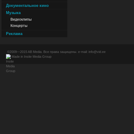
Документальное кино
Музыка
Видеоклипы
Концерты
Реклама
©2009—2015
AB Media
. Все права защищены. e-mail:
info@vid.ee
Made in
Insite Media Group