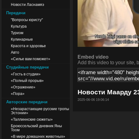
Новости Ласнамяэ
Передачи
"Вопросы юристу"
Культура
Туризм
Кулинарные
Красота и здоровье
Авто
Embed video
«Силье вам поможет»
Add this video to your site, 
Студийные передачи
«Гость в студии»
«Полный прорыв»
«Отражение»
Новости Маарду 23
«Пора»
2025-06-06 19:06:14
Авторские передачи
«Незарастающие русские тропы
Эстонии»
«Таллиннские сюжеты»
Броюссельский дневник Яны
Тоом
«В мире домашних животных»