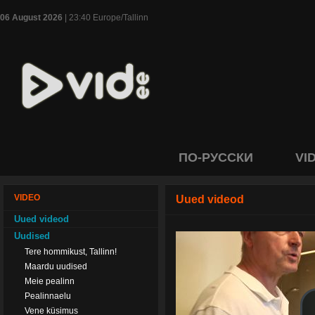
06 August 2026
| 23:40 Europe/Tallinn
ПО-РУССКИ
VI
VIDEO
Uued videod
Uued videod
Uudised
Tere hommikust, Tallinn!
Maardu uudised
Meie pealinn
Pealinnaelu
Vene küsimus