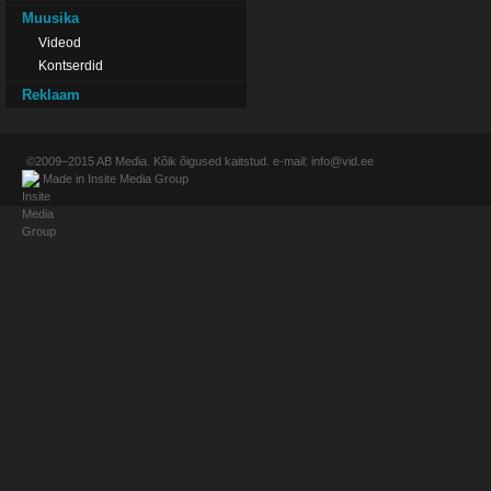
Muusika
Videod
Kontserdid
Reklaam
©2009–2015
AB Media
. Kõik õigused kaitstud. e-mail:
info@vid.ee
Made in
Insite Media Group