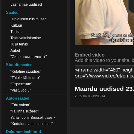
Lasnamäe uudised
Saated
Juriidilised küsimused
Kultuur
Turism
Toiduvalmistamine
Ilu ja tervis
Autod
Embed video
"Силье вам поможет"
Add this video to your site, 
Stuudiosaated
“Külaline stuudios”
“Täielik läbimurre”
“Отражение”
Maardu uudised 23
“Vastuvoolu”
2025-06-06 19:06:14
Autorisaated
“Edu valem”
“Tallinna süžeed”
Yana Toomi Brüsseli päevik
“Koduloomade maailmas”
Dokumentaalfilmid