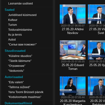
Lasnamäe uudised
Saated
Juriidilised küsimused
Kultuur
Turism
2020-05-27 06:05:07
2020-05-27 0
27.05.20 АNdrei
27.05.20 Vl
Toiduvalmistamine
Novikov
Svet
Ilu ja tervis
Autod
"Силье вам поможет"
Stuudiosaated
“Külaline stuudios”
“Täielik läbimurre”
2020-05-25 07:05:55
2020-05-25 0
25.05.20 Eduard
25.05.20 Il
“Отражение”
Toman
“Vastuvoolu”
Autorisaated
“Edu valem”
“Tallinna süžeed”
Yana Toomi Brüsseli päevik
“Koduloomade maailmas”
2020-05-20 07:05:44
2020-05-20 0
20.05.20 Margarita
20.05.20 
Dokumentaalfilmid
Kupchenkova
Belobrov