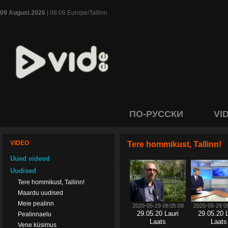
09 August 2026
| 08:06 Europe/Tallinn
ПО-РУССКИ
VI
VIDEO
Tere hommikust, Tallinn!
Uued videod
Uudised
Tere hommikust, Tallinn!
Maardu uudised
Meie pealinn
2020-05-29 08:05:08
2020-05-29 0
29.05.20 Lauri
29.05.20 L
Pealinnaelu
Laats
Laats
Vene küsimus