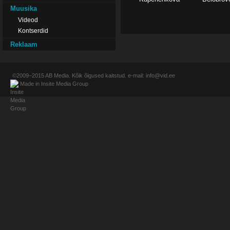
Muusika
Videod
Kontserdid
Reklaam
©2009–2015
AB Media
. Kõik õigused kaitstud. e-mail:
info@vid.ee
Made in
Insite Media Group