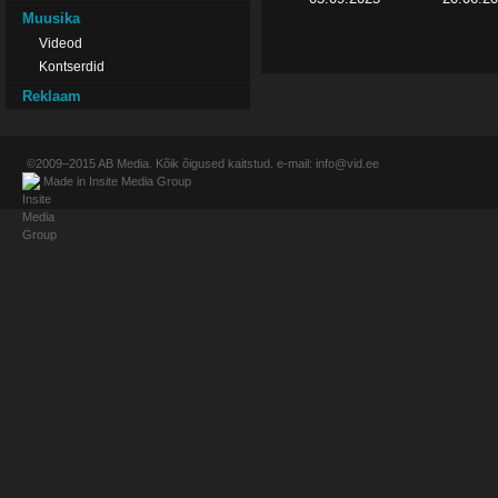
Muusika
Videod
Kontserdid
Reklaam
©2009–2015
AB Media
. Kõik õigused kaitstud. e-mail:
info@vid.ee
Made in
Insite Media Group