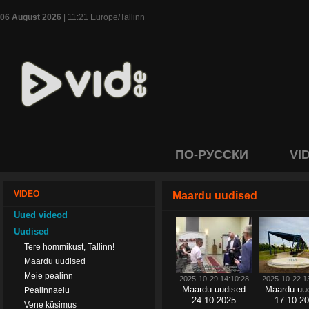
06 August 2026
| 11:21 Europe/Tallinn
ПО-РУССКИ
VI
VIDEO
Maardu uudised
Uued videod
Uudised
Tere hommikust, Tallinn!
Maardu uudised
Meie pealinn
2025-10-29 14:10:28
2025-10-22 1
Maardu uudised
Maardu uu
Pealinnaelu
24.10.2025
17.10.2
Vene küsimus