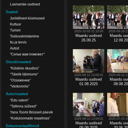
Lasnamäe uudised
Saated
Juriidilised küsimused
Kultuur
Turism
2025-10-03 21:10:09
2025-09-19 2
Maardu uudised
Maardu uu
Toiduvalmistamine
26.09.25
12.09.2
Ilu ja tervis
Autod
"Силье вам поможет"
Stuudiosaated
“Külaline stuudios”
“Täielik läbimurre”
2025-09-12 13:09:42
2025-09-12 1
Maardu uudised
Maardu uu
“Отражение”
01.08.2025
08.08.2
“Vastuvoolu”
Autorisaated
“Edu valem”
“Tallinna süžeed”
Yana Toomi Brüsseli päevik
“Koduloomade maailmas”
2025-09-12 13:09:02
2025-07-23 2
Maardu uudised
Maardu uu
Dokumentaalfilmid
05.09.2025
20.06.2