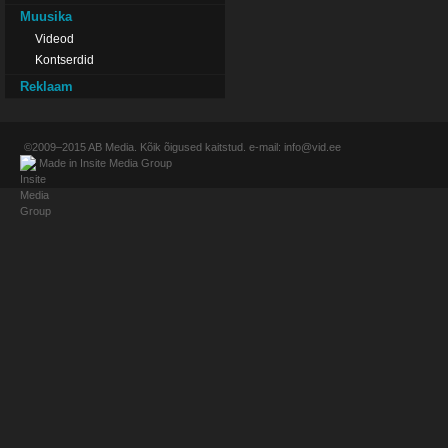
Muusika
Videod
Kontserdid
Reklaam
©2009–2015
AB Media
. Kõik õigused kaitstud. e-mail:
info@vid.ee
Made in
Insite Media Group