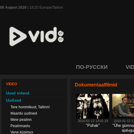
08 August 2026
| 18:20 Europe/Tallinn
ПО-РУССКИ
VI
VIDEO
Dokumentaalfilmid
Uued videod
Uudised
Tere hommikust, Tallinn!
Maardu uudised
Meie pealinn
2010-01-12 13:01:19
2010-01-12 1
"Pühak"
"Ühe gümna
Pealinnaelu
ajalugu
Vene küsimus