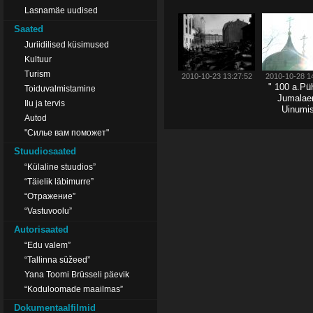
Lasnamäe uudised
Saated
Juriidilised küsimused
Kultuur
Turism
2010-10-23 13:27:52
2010-10-28 1
" 100 a.Püh
Toiduvalmistamine
Jumala
Ilu ja tervis
Uinumi
Autod
Nunnakloo
"Силье вам поможет"
Stuudiosaated
“Külaline stuudios”
“Täielik läbimurre”
“Отражение”
“Vastuvoolu”
Autorisaated
“Edu valem”
“Tallinna süžeed”
Yana Toomi Brüsseli päevik
“Koduloomade maailmas”
Dokumentaalfilmid