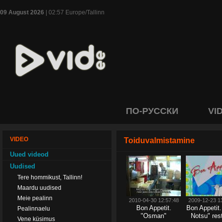
09 August 2026
| 02:57 Europe/Tallinn
ПО-РУССКИ
VI
VIDEO
Toiduvalmistamine
Uued videod
Uudised
Tere hommikust, Tallinn!
Maardu uudised
Meie pealinn
2010-04-30 12:57:48
2009-12-23 1
Bon Appetit.
Bon Appetit
Pealinnaelu
"Osman"
Notsu" res
Vene küsimus