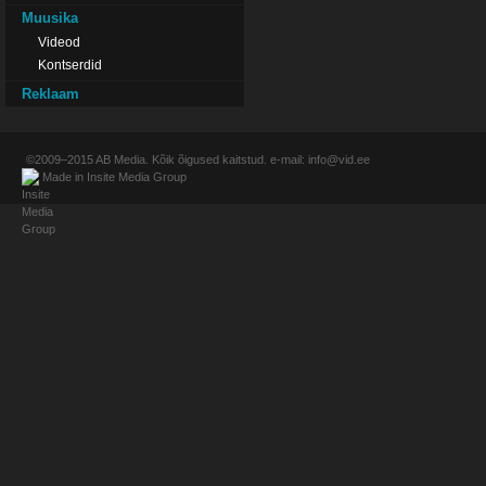
Muusika
Videod
Kontserdid
Reklaam
©2009–2015
AB Media
. Kõik õigused kaitstud. e-mail:
info@vid.ee
Made in
Insite Media Group