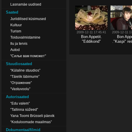
Lasnamäe uudised
Saated
Juriidilised küsimused
Kultuur
Turism
2009-12-11 17:45:41
2009-12-11 1
Bon Appetit.
Bon Appe
Toiduvalmistamine
"Eddikond"
."Kaspi" re
Ilu ja tervis
Autod
"Силье вам поможет"
Stuudiosaated
“Külaline stuudios”
“Täielik läbimurre”
“Отражение”
“Vastuvoolu”
Autorisaated
“Edu valem”
“Tallinna süžeed”
Yana Toomi Brüsseli päevik
“Koduloomade maailmas”
Dokumentaalfilmid