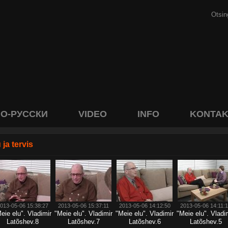
О-РУССКИ
VIDEO
INFO
KONTAK
u ja tervis
013-05-06 15:38:27
2013-05-06 15:37:11
2013-05-06 14:12:50
2013-05-06 14:11:
eie elu". Vladimir
"Meie elu". Vladimir
"Meie elu". Vladimir
"Meie elu". Vladi
Latõshev.8
Latõshev.7
Latõshev.6
Latõshev.5