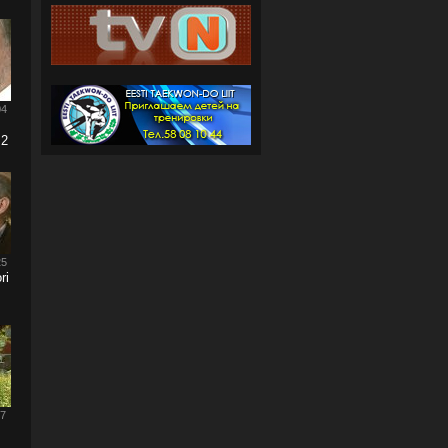
04
 2
25
ri
07