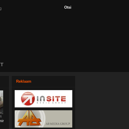
T
Reklaam
16
mir