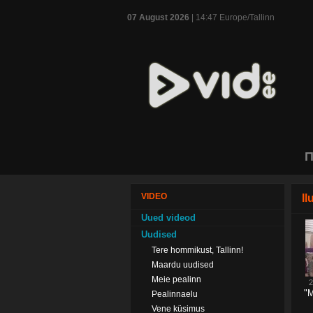
07 August 2026
| 14:47 Europe/Tallinn
П
VIDEO
Il
Uued videod
Uudised
Tere hommikust, Tallinn!
Maardu uudised
Meie pealinn
2
"M
Pealinnaelu
Vene küsimus