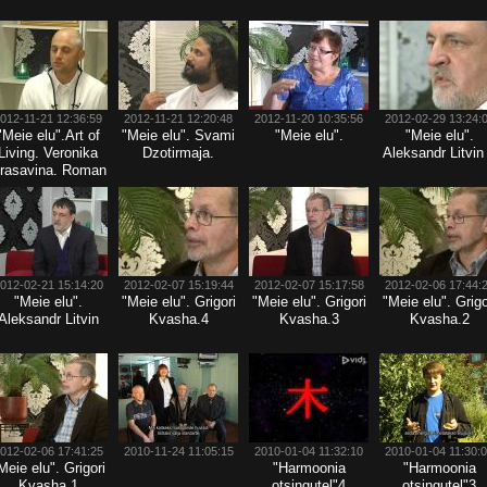
012-11-21 12:36:59
2012-11-21 12:20:48
2012-11-20 10:35:56
2012-02-29 13:24:
"Meie elu".Art of
"Meie elu". Svami
"Meie elu".
"Meie elu".
Living. Veronika
Dzotirmaja.
Aleksandr Litvin
rasavina. Roman
Polikarpov
012-02-21 15:14:20
2012-02-07 15:19:44
2012-02-07 15:17:58
2012-02-06 17:44:
"Meie elu".
"Meie elu". Grigori
"Meie elu". Grigori
"Meie elu". Grigo
Aleksandr Litvin
Kvasha.4
Kvasha.3
Kvasha.2
012-02-06 17:41:25
2010-11-24 11:05:15
2010-01-04 11:32:10
2010-01-04 11:30:
Meie elu". Grigori
"Harmoonia
"Harmoonia
Kvasha.1
otsingutel"4
otsingutel"3