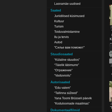
Lasnamäe uudised
Saated
Juriidilised küsimused
Kultuur
Turism
2
Toiduvalmistamine
Ilu ja tervis
K
Autod
"Силье вам поможет"
Stuudiosaated
“Külaline stuudios”
“Täielik läbimurre”
2
“Отражение”
“Vastuvoolu”
Autorisaated
“Edu valem”
“Tallinna süžeed”
Yana Toomi Brüsseli päevik
“Koduloomade maailmas”
2
"
Dokumentaalfilmid