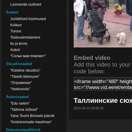
Lasnamäe uudised
Saated
Juriidilised küsimused
Kultuur
Turism
Toiduvalmistamine
Ilu ja tervis
Autod
"Силье вам поможет"
Embed video
Add this video to your s
Stuudiosaated
code below:
“Külaline stuudios”
“Täielik läbimurre”
“Отражение”
“Vastuvoolu”
Autorisaated
Таллиннские сюж
“Edu valem”
2023-06-22 09:06:30
“Tallinna süžeed”
Yana Toomi Brüsseli päevik
“Koduloomade maailmas”
Dokumentaalfilmid