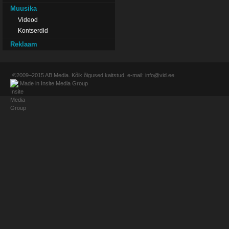
Muusika
Videod
Kontserdid
Reklaam
©2009–2015
AB Media
. Kõik õigused kaitstud. e-mail:
info@vid.ee
Made in
Insite Media Group