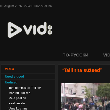
06 August 2026
| 22:49 Europe/Tallinn
ПО-РУССКИ
VI
VIDEO
“Tallinna süžeed”
Uued videod
Uudised
Tere hommikust, Tallinn!
Maardu uudised
Meie pealinn
Pealinnaelu
Vene küsimus