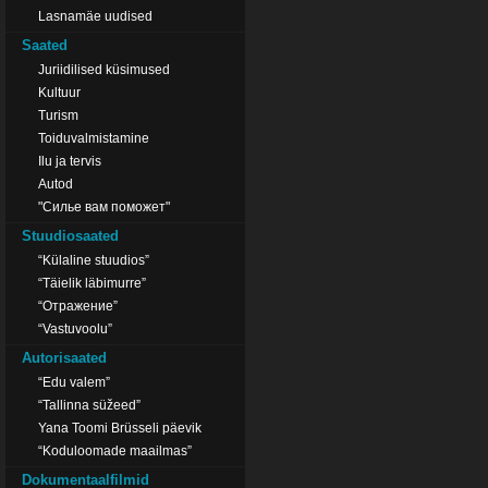
Lasnamäe uudised
Saated
Juriidilised küsimused
Kultuur
Turism
Toiduvalmistamine
Ilu ja tervis
Autod
"Силье вам поможет"
Stuudiosaated
“Külaline stuudios”
“Täielik läbimurre”
“Отражение”
“Vastuvoolu”
Autorisaated
“Edu valem”
“Tallinna süžeed”
Yana Toomi Brüsseli päevik
“Koduloomade maailmas”
Dokumentaalfilmid