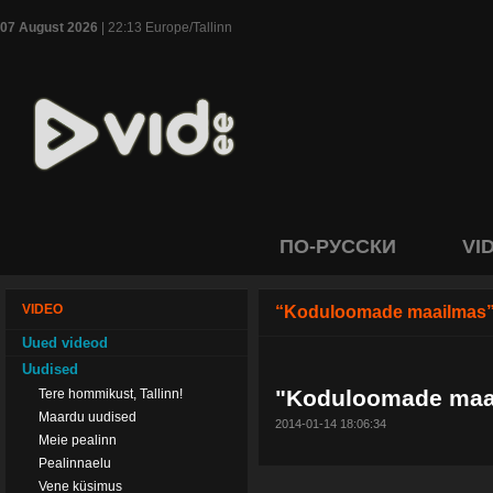
07 August 2026
| 22:13 Europe/Tallinn
ПО-РУССКИ
VI
VIDEO
“Koduloomade maailmas
Uued videod
Uudised
"Koduloomade maail
Tere hommikust, Tallinn!
Maardu uudised
2014-01-14 18:06:34
Meie pealinn
Pealinnaelu
Vene küsimus