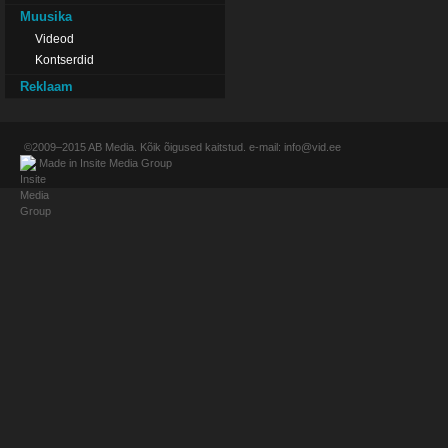
Muusika
Videod
Kontserdid
Reklaam
©2009–2015
AB Media
. Kõik õigused kaitstud. e-mail:
info@vid.ee
Made in
Insite Media Group