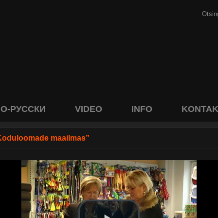
О-РУССКИ
VIDEO
INFO
KONTAK
Koduloomade maailmas”