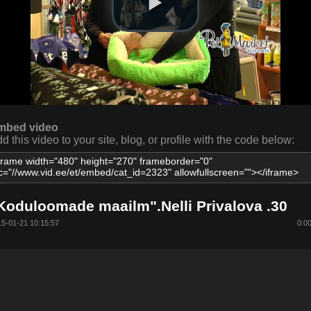
mbed video
d this video to your site, blog, or profile with the code below:
Koduloomade maailm".Nelli Privalova .30
5-01-21 10:15:57
0:0