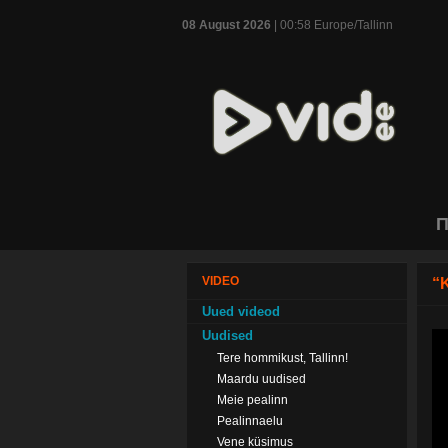
08 August 2026
| 00:58 Europe/Tallinn
П
VIDEO
“
Uued videod
Uudised
Tere hommikust, Tallinn!
Maardu uudised
Meie pealinn
Pealinnaelu
Vene küsimus