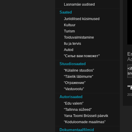
Lasnamäe uudised
Saated
Juriidilised küsimused
Kultuur
Turism
Toiduvalmistamine
Ilu ja tervis
Autod
E
"Силье вам поможет"
Ad
Stuudiosaated
“Külaline stuudios”
“Täielik läbimurre”
“Отражение”
"
“Vastuvoolu”
201
Autorisaated
“Edu valem”
“Tallinna süžeed”
Yana Toomi Brüsseli päevik
“Koduloomade maailmas”
Dokumentaalfilmid