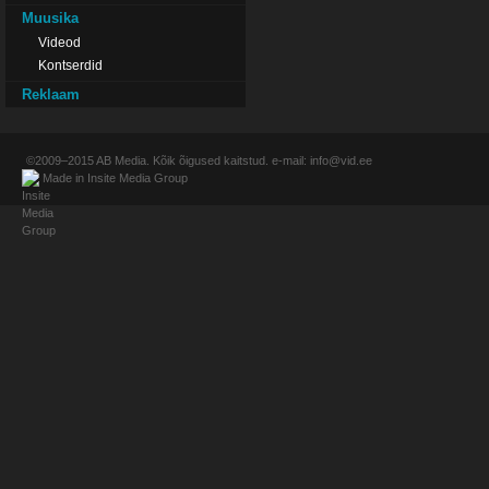
Muusika
Videod
Kontserdid
Reklaam
©2009–2015
AB Media
. Kõik õigused kaitstud. e-mail:
info@vid.ee
Made in
Insite Media Group