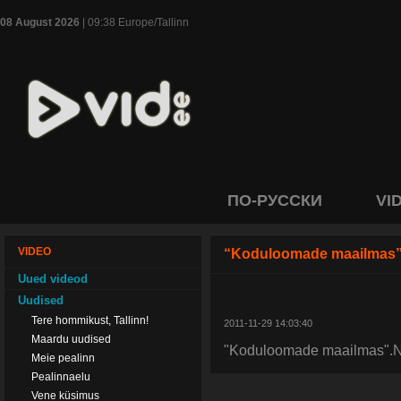
08 August 2026
| 09:38 Europe/Tallinn
ПО-РУССКИ
VI
VIDEO
“Koduloomade maailmas
Uued videod
Uudised
Tere hommikust, Tallinn!
2011-11-29 14:03:40
Maardu uudised
"Koduloomade maailmas".Ne
Meie pealinn
Pealinnaelu
Vene küsimus