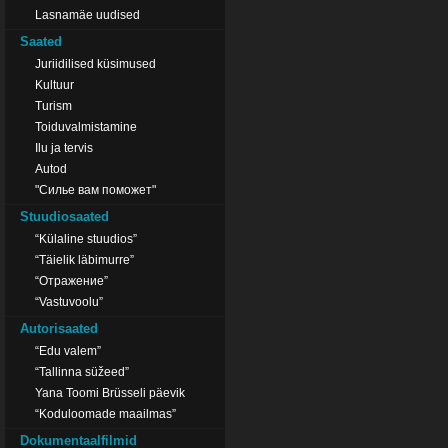
Lasnamäe uudised
Saated
Juriidilised küsimused
Kultuur
Turism
Toiduvalmistamine
Ilu ja tervis
Autod
"Силье вам поможет"
Stuudiosaated
“Külaline stuudios”
“Täielik läbimurre”
“Отражение”
“Vastuvoolu”
Autorisaated
“Edu valem”
“Tallinna süžeed”
Yana Toomi Brüsseli päevik
“Koduloomade maailmas”
Dokumentaalfilmid